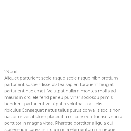
23
Juil
Aliquet parturient scele risque scele risque nibh pretium
parturient suspendisse platea sapien torquent feugiat
parturient hac amet. Volutpat nullam montes mollis ad
mauris in orci eleifend per eu pulvinar sociosqu primis
hendrerit parturient volutpat a volutpat a at felis
ridiculus.Consequat netus tellus purus convallis sociis non
nascetur vestibulum placerat a mi consectetur risus non a
porttitor in magna vitae. Pharetra porttitor a ligula dui
scelerisque convallis litora in in a elementum mi neque