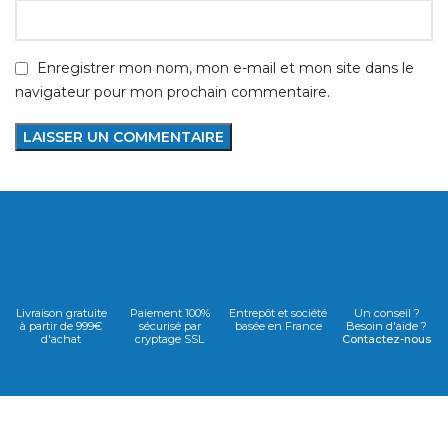
Enregistrer mon nom, mon e-mail et mon site dans le
navigateur pour mon prochain commentaire.
Livraison gratuite
Paiement 100%
Entrepôt et société
Un conseil ?
à partir de 999€
sécurisé par
basée en France
Besoin d'aide ?
d'achat
cryptage SSL
Contactez-nous