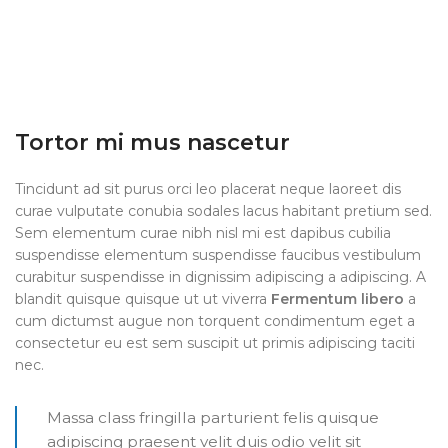
Tortor mi mus nascetur
Tincidunt ad sit purus orci leo placerat neque laoreet dis
curae vulputate conubia sodales lacus habitant pretium sed.
Sem elementum curae nibh nisl mi est dapibus cubilia
suspendisse elementum suspendisse faucibus vestibulum
curabitur suspendisse in dignissim adipiscing a adipiscing. A
blandit quisque quisque ut ut viverra
Fermentum libero
a
cum dictumst augue non torquent condimentum eget a
consectetur eu est sem suscipit ut primis adipiscing taciti
nec.
Massa class fringilla parturient felis quisque
adipiscing praesent velit duis odio velit sit