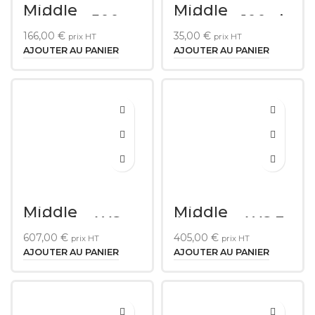
Middle
Middle
Atlantic 500
Atlantic 100 vis
vis HPQ
HPQ
166,00
€
35,00
€
prix HT
prix HT
AJOUTER AU PANIER
AJOUTER AU PANIER
Middle
Middle
Atlantic AXS
Atlantic AXS 3-
16-40 Inch
10 Inch Service
607,00
€
405,00
€
prix HT
prix HT
Service Stand
Stand Series
Series
AJOUTER AU PANIER
AJOUTER AU PANIER