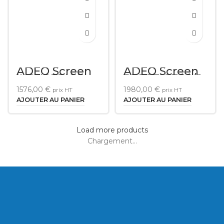
ADEO Screen
ADEO Screen
INSUPERIOR
PRESTIGE 16/9
FTS Ecran
Velvet 4M
1576,00
€
1980,00
€
prix HT
prix HT
motorisé
avec LED RGB
encastré 16/9
AJOUTER AU PANIER
AJOUTER AU PANIER
bordure
50mm 1M90
Load more products
Chargement...