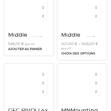
Middle
Middle
Atlantic AXS
Atlantic AXS
10-22 Inch
Series Rack
548,00
€
1411,00
€
–
1445,00
€
prix HT
Service Stand
Series
prix HT
AJOUTER AU PANIER
CHOIX DES OPTIONS
GFC RIVOLI 4x
MNMounting