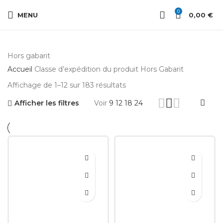
0
MENU
0,00
€
Hors gabarit
Accueil
Classe d’expédition du produit
Hors Gabarit
Trié
Affichage de 1–12 sur 183 résultats
du
Afficher les filtres
Voir
9
12
18
24
plus
récent
au
plus
ancien