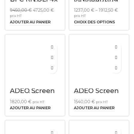
Fauteuils
SR-600-42U
motorisés
Le
Le
9450,00
€
4725,00
€
1237,00
€
–
1912,50
€
DEMO
prix
prix
prix HT
prix HT
initial
actuel
AJOUTER AU PANIER
CHOIX DES OPTIONS
était :
est :
9450,00 €.
4725,00 €.
ADEO Screen
ADEO Screen
Inceel Tensio
ONSuperior
Classic Ecran
FTS Ecran
1820,00
€
1540,00
€
prix HT
prix HT
motorisé
motorisé 16/9
encastré 16/9
bordure
AJOUTER AU PANIER
AJOUTER AU PANIER
bordure
50mm 2m35
50mm 2m70