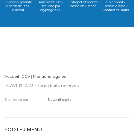
Livraison gratuite
Paiement 100%
Entrepôt et société
Un conseil ?
à partir de 999€
sécurisé par
basée en France
Besoin d'aide ?
d'achat
cryptage SSL
Contactez-nous
Accueil
|
CGV
|
Mentions légales
LCAVI © 2023 - Tous droits réservés.
Site réalisé par
Slagon® digital
FOOTER MENU