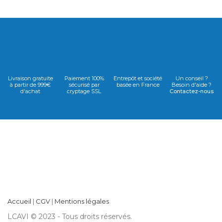
Livraison gratuite
Paiement 100%
Entrepôt et société
Un conseil ?
à partir de 999€
sécurisé par
basée en France
Besoin d'aide ?
d'achat
cryptage SSL
Contactez-nous
Accueil
|
CGV
|
Mentions légales
LCAVI © 2023 - Tous droits réservés.