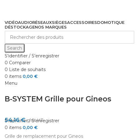
VIDÉO
AUDIO
RÉSEAUX
SIÈGES
ACCESSOIRES
DOMOTIQUE
DÉSTOCKAGE
NOS MARQUES
Cliquez pour agrandir
Search
S'identifier / S'enregistrer
0
Comparer
0
Liste de souhaits
0
items
0,00
€
Menu
B-SYSTEM Grille pour Gineos
54,16
€
prix HT
S'identifier / S'enregistrer
0
items
0,00
€
Grille de remplacement pour Gineos