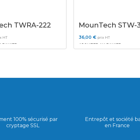
ech TWRA-222
MounTech STW-
36,00
€
ix HT
prix HT
 PANIER
AJOUTER AU PANIER
ment 100% sécurisé par
Entrepôt et société b
cryptage SSL
en France