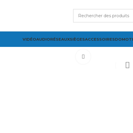
VIDÉO
AUDIO
RÉSEAUX
SIÈGES
ACCESSOIRES
DOMOT
Cliquez pour agrand