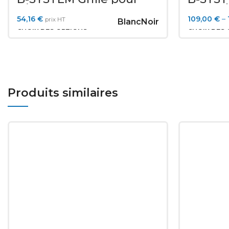
Gineos
pour p
54,16
€
109,00
€
–
prix HT
Blanc
Noir
CHOIX DES OPTIONS
CHOIX DES 
Produits similaires