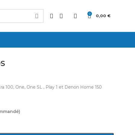
0
0,00
€
OS
s Era 100, One, One SL , Play 1 et Denon Home 150
commandé)