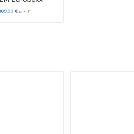
lafond en béton
189,00
€
prix HT
OPTIONS