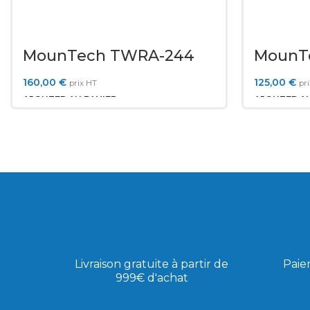
MounTech TWRA-244
MounT
160,00
€
125,00
€
prix HT
pr
AJOUTER AU PANIER
AJOUTER AU
Livraison gratuite à partir de
Paie
999€ d'achat