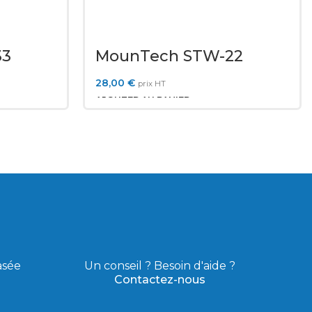
33
MounTech STW-22
28,00
€
prix HT
AJOUTER AU PANIER
asée
Un conseil ? Besoin d'aide ?
Contactez-nous