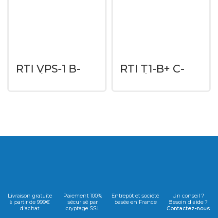
RTI VPS-1 B-
RTI T1-B+ C-
Stock
Stock
Livraison gratuite
Paiement 100%
Entrepôt et société
Un conseil ?
à partir de 999€
sécurisé par
basée en France
Besoin d'aide ?
d'achat
cryptage SSL
Contactez-nous