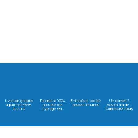
Livraison gratuite
Paiement 100%
Entrepôt et société
Un conseil ?
à partir de 999€
sécurisé par
basée en France
Besoin d'aide ?
d'achat
cryptage SSL
Contactez-nous