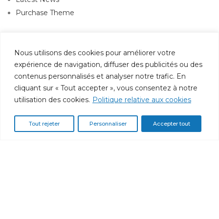
Purchase Theme
Assistance
Nous utilisons des cookies pour améliorer votre
expérience de navigation, diffuser des publicités ou des
Service client
contenus personnalisés et analyser notre trafic. En
Suivi de commande
cliquant sur « Tout accepter », vous consentez à notre
Contactez-nous
utilisation des cookies.
Politique relative aux cookies
Politique de confidentialité
Tout rejeter
Personnaliser
Accepter tout
Information
Qui sommes-nous ?
Espace client
Inscription
avantages PRO
Paiement et livraison