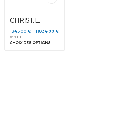
CHRISTIE
Objectif zoom
– Séries Jazz
1345,00
€
–
11034,00
€
et Korus
prix HT
CHOIX DES OPTIONS