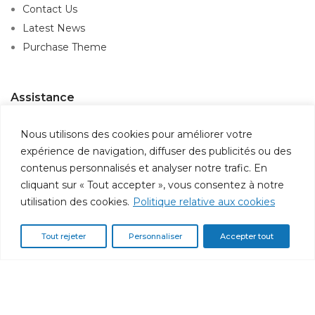
Contact Us
Latest News
Purchase Theme
Assistance
Service client
Nous utilisons des cookies pour améliorer votre
Suivi de commande
expérience de navigation, diffuser des publicités ou des
Contactez-nous
contenus personnalisés et analyser notre trafic. En
Politique de confidentialité
cliquant sur « Tout accepter », vous consentez à notre
utilisation des cookies.
Politique relative aux cookies
Information
Tout rejeter
Personnaliser
Accepter tout
Qui sommes-nous ?
Espace client
Inscription
avantages PRO
Paiement et livraison