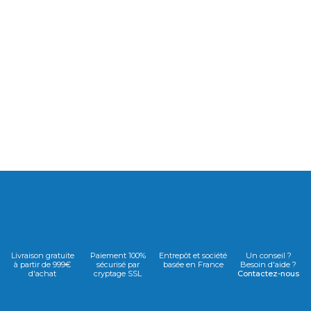
Livraison gratuite
Paiement 100%
Entrepôt et société
Un conseil ?
à partir de 999€
sécurisé par
basée en France
Besoin d'aide ?
d'achat
cryptage SSL
Contactez-nous